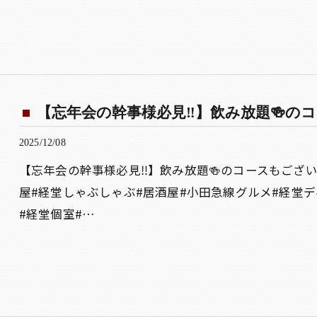
【忘年会の幹事様必見‼️】飲み放題🍻の
2025/12/08
【忘年会の幹事様必見‼️】飲み放題🍻のコースもござ
屋#経堂しゃぶしゃぶ#居酒屋#小田急線グルメ#経堂デ
#経堂個室#…