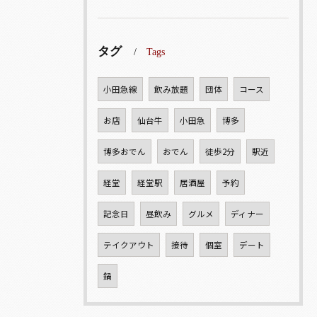
タグ
Tags
小田急線
飲み放題
団体
コース
お店
仙台牛
小田急
博多
博多おでん
おでん
徒歩2分
駅近
経堂
経堂駅
居酒屋
予約
記念日
昼飲み
グルメ
ディナー
テイクアウト
接待
個室
デート
鍋