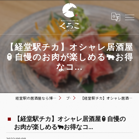
【経堂駅チカ】オシャレ居酒屋
🏮自慢のお肉が楽しめる🐃お得
なコ...
経堂駅の居酒屋なら博多おでんと黒毛和牛の店 くろこ
ブログ
【経堂駅チカ】オシャレ居酒屋🏮自慢のお肉が楽しめる🐃お得なコ...
【経堂駅チカ】オシャレ居酒屋🏮自慢の
お肉が楽しめる🐃お得なコ...