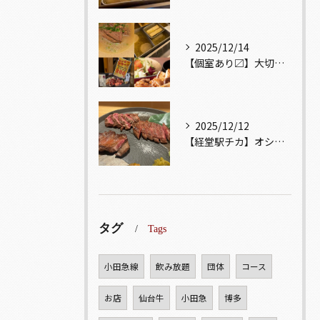
2025/12/14
【個室あり〼】大切な記念日、お祝い事でのご来店ぜひお待ちして...
2025/12/12
【経堂駅チカ】オシャレ居酒屋🏮自慢のお肉が楽しめる🐃お得なコ...
タグ
Tags
小田急線
飲み放題
団体
コース
お店
仙台牛
小田急
博多