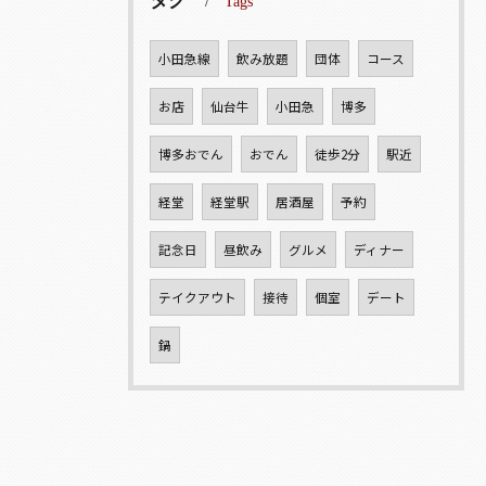
タグ
Tags
小田急線
飲み放題
団体
コース
お店
仙台牛
小田急
博多
博多おでん
おでん
徒歩2分
駅近
経堂
経堂駅
居酒屋
予約
記念日
昼飲み
グルメ
ディナー
テイクアウト
接待
個室
デート
鍋