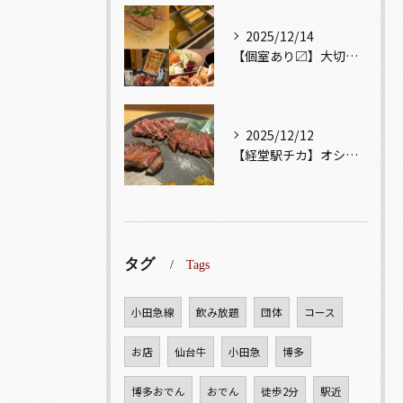
2025/12/14
【個室あり〼】大切な記念日、お祝い事でのご来店ぜひお待ちして...
2025/12/12
【経堂駅チカ】オシャレ居酒屋🏮自慢のお肉が楽しめる🐃お得なコ...
タグ
Tags
小田急線
飲み放題
団体
コース
お店
仙台牛
小田急
博多
博多おでん
おでん
徒歩2分
駅近