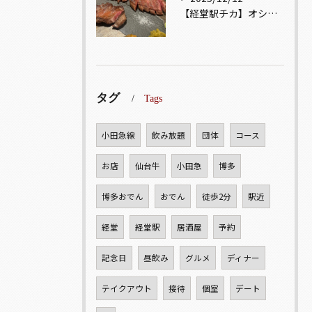
【経堂駅チカ】オシャレ居酒屋🏮自慢のお肉が楽しめる🐃お得なコ...
タグ
Tags
小田急線
飲み放題
団体
コース
お店
仙台牛
小田急
博多
博多おでん
おでん
徒歩2分
駅近
経堂
経堂駅
居酒屋
予約
記念日
昼飲み
グルメ
ディナー
テイクアウト
接待
個室
デート