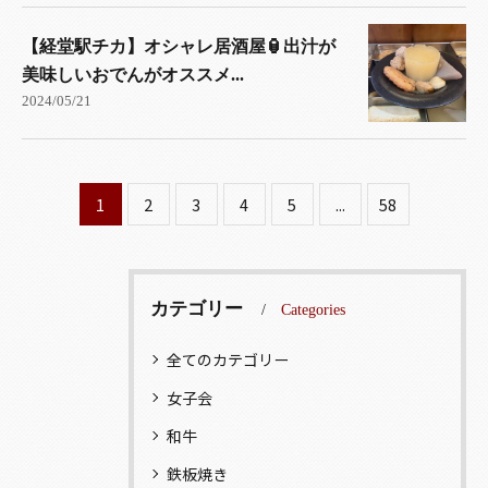
【経堂駅チカ】オシャレ居酒屋🏮出汁が
美味しいおでんがオススメ...
2024/05/21
1
2
3
4
5
...
58
カテゴリー
Categories
全てのカテゴリー
女子会
和牛
鉄板焼き