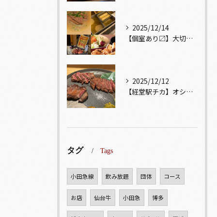
2025/12/14
【個室あり〼】大切な記念日、お祝い事でのご来店ぜひお待ちして...
2025/12/12
【経堂駅チカ】オシャレ居酒屋🏮自慢のお肉が楽しめる🐃お得なコ...
タグ
Tags
小田急線
飲み放題
団体
コース
お店
仙台牛
小田急
博多