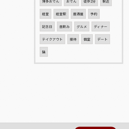
博多おでん
おでん
徒歩2分
駅近
経堂
経堂駅
居酒屋
予約
記念日
昼飲み
グルメ
ディナー
テイクアウト
接待
個室
デート
鍋