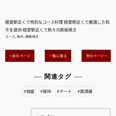
経堂駅近くで特別なコース料理
経堂駅近くで厳選した和
牛を提供
経堂駅近くで熱々の鉄板焼き
コース
和牛
鉄板焼き
< 前のページ
一覧に戻る
次のページ >
関連タグ
#個室
#接待
#デート
#居酒屋