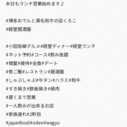
本日もランチ営業始めます♪
#博多おでんと黒毛和牛の店くろこ
#経堂居酒屋
#小田急線グルメ#経堂ディナー#経堂ランチ
#ネット予約#コース#飲み放題
#個室#接待#会食#デート
#夜ご飯#レストラン#居酒屋
#しゃぶしゃぶ#牛タン#ハラミ#和牛
#すき焼き#鉄板焼き#焼肉
#遅くまで営業
#一人飲みが出来るお店
#家族連れ#2軒目
#japanfood#oden#wagyu