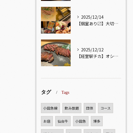
2025/12/14
【個室あり〼】大切な記念日、お祝い事でのご来店ぜひお待ちして...
2025/12/12
【経堂駅チカ】オシャレ居酒屋🏮自慢のお肉が楽しめる🐃お得なコ...
タグ
Tags
小田急線
飲み放題
団体
コース
お店
仙台牛
小田急
博多