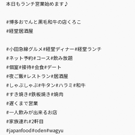
本日もランチ営業始めます♪
#博多おでんと黒毛和牛の店くろこ
#経堂居酒屋
#小田急線グルメ#経堂ディナー#経堂ランチ
#ネット予約#コース#飲み放題
#個室#接待#会食#デート
#夜ご飯#レストラン#居酒屋
#しゃぶしゃぶ#牛タン#ハラミ#和牛
#すき焼き#鉄板焼き#焼肉
#遅くまで営業
#一人飲みが出来るお店
#家族連れ#2軒目
#japanfood#oden#wagyu