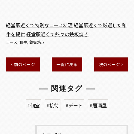
経堂駅近くで特別なコース料理
経堂駅近くで厳選した和
牛を提供
経堂駅近くで熱々の鉄板焼き
コース
和牛
鉄板焼き
< 前のページ
一覧に戻る
次のページ >
関連タグ
#個室
#接待
#デート
#居酒屋