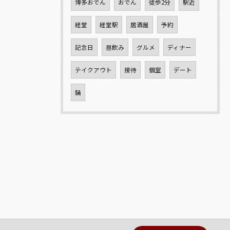
博多おでん
おでん
徒歩2分
駅近
経堂
経堂駅
居酒屋
予約
記念日
昼飲み
グルメ
ディナー
テイクアウト
接待
個室
デート
鍋