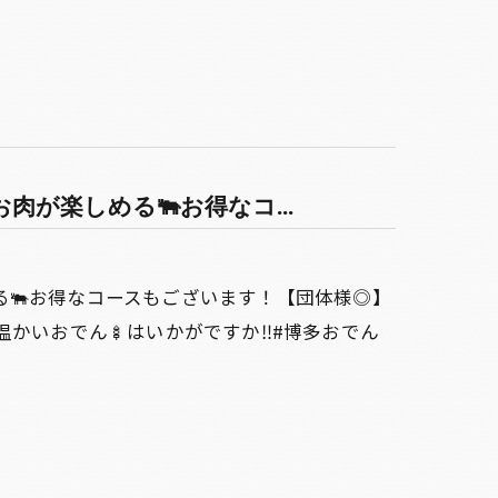
が楽しめる🐃お得なコ...
る🐃お得なコースもございます！【団体様◎】
かいおでん🍢はいかがですか‼️#博多おでん