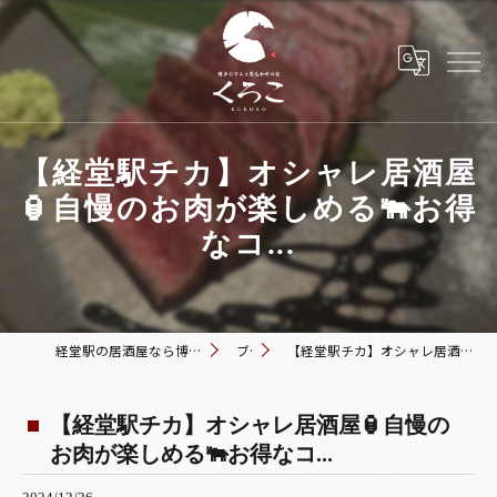
【経堂駅チカ】オシャレ居酒屋
🏮自慢のお肉が楽しめる🐃お得
なコ...
経堂駅の居酒屋なら博多おでんと黒毛和牛の店 くろこ
ブログ
【経堂駅チカ】オシャレ居酒屋🏮自慢のお肉が楽しめる🐃お得なコ...
【経堂駅チカ】オシャレ居酒屋🏮自慢の
お肉が楽しめる🐃お得なコ...