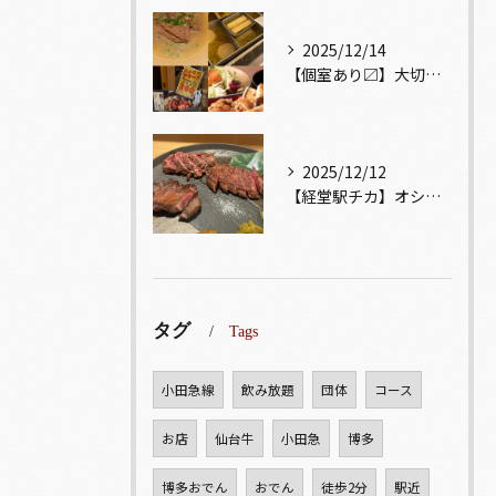
2025/12/14
【個室あり〼】大切な記念日、お祝い事でのご来店ぜひお待ちして...
2025/12/12
【経堂駅チカ】オシャレ居酒屋🏮自慢のお肉が楽しめる🐃お得なコ...
タグ
Tags
小田急線
飲み放題
団体
コース
お店
仙台牛
小田急
博多
博多おでん
おでん
徒歩2分
駅近