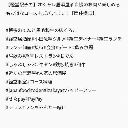
【経堂駅チカ】オシャレ居酒屋🏮自慢のお肉が楽しめる
🐃お得なコースもございます！【団体様◎】
#博多おでんと黒毛和牛の店くろこ
#経堂居酒屋#小田急線グルメ#経堂ディナー#経堂ランチ
#ランチ個室#接待#会食#デート#飲み放題
#昼飲み#経堂レストラン#おでん
#しゃぶしゃぶ#牛タン#鉄板焼き#和牛
#近くの居酒屋#人気の居酒屋
#経堂個室#コース料理
#japanfood#oden#izakaya#ハッピーアワー
#せたpay#PayPay
#テラス#ワンちゃんと一緒に