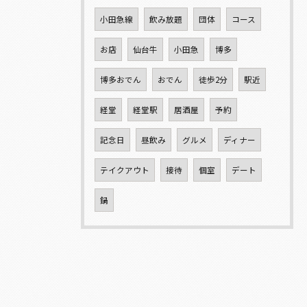
小田急線
飲み放題
団体
コース
お店
仙台牛
小田急
博多
博多おでん
おでん
徒歩2分
駅近
経堂
経堂駅
居酒屋
予約
記念日
昼飲み
グルメ
ディナー
テイクアウト
接待
個室
デート
鍋