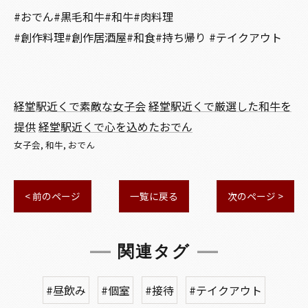
#おでん#黒毛和牛#和牛#肉料理
#創作料理#創作居酒屋#和食#持ち帰り #テイクアウト
経堂駅近くで素敵な女子会
経堂駅近くで厳選した和牛を
提供
経堂駅近くで心を込めたおでん
女子会
和牛
おでん
< 前のページ
一覧に戻る
次のページ >
関連タグ
#昼飲み
#個室
#接待
#テイクアウト