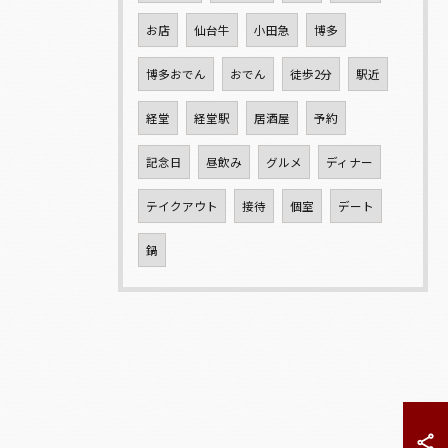
お店
仙台牛
小田急
博多
博多おでん
おでん
徒歩2分
駅近
経堂
経堂駅
居酒屋
予約
記念日
昼飲み
グルメ
ディナー
テイクアウト
接待
個室
デート
鍋