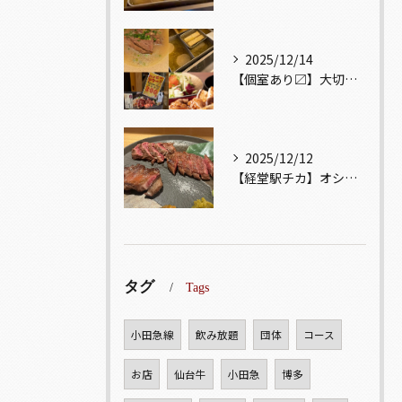
2025/12/14
【個室あり〼】大切な記念日、お祝い事でのご来店ぜひお待ちして...
2025/12/12
【経堂駅チカ】オシャレ居酒屋🏮自慢のお肉が楽しめる🐃お得なコ...
タグ
Tags
小田急線
飲み放題
団体
コース
お店
仙台牛
小田急
博多