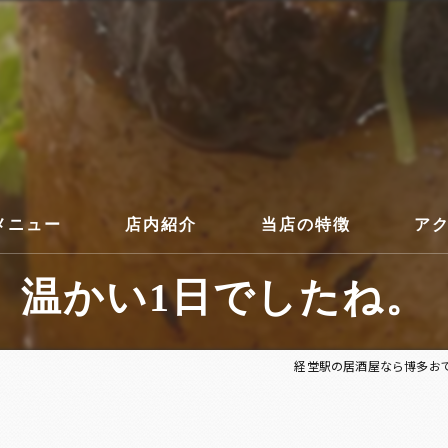
メニュー
店内紹介
当店の特徴
ア
温かい1日でしたね。
コース
経堂駅の居酒屋なら博多お