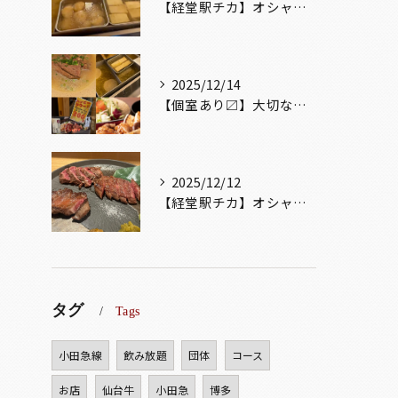
【経堂駅チカ】オシャレ居酒屋🏮出汁が美味しいおでんがオススメ...
2025/12/14
【個室あり〼】大切な記念日、お祝い事でのご来店ぜひお待ちして...
2025/12/12
【経堂駅チカ】オシャレ居酒屋🏮自慢のお肉が楽しめる🐃お得なコ...
タグ
Tags
小田急線
飲み放題
団体
コース
お店
仙台牛
小田急
博多