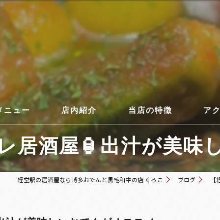
メニュー
店内紹介
当店の特徴
ア
居酒屋🏮出汁が美味し
コース
経堂駅の居酒屋なら博多おでんと黒毛和牛の店 くろこ
ブログ
【