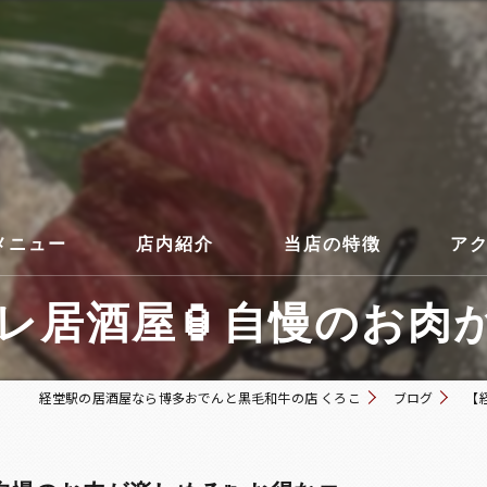
メニュー
店内紹介
当店の特徴
ア
居酒屋🏮自慢のお肉が楽
コース
経堂駅の居酒屋なら博多おでんと黒毛和牛の店 くろこ
ブログ
【