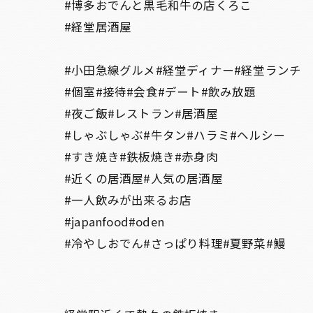
#博多おでんと黒毛和牛の店くろこ
#経堂居酒屋
#小田急線グルメ#経堂ディナー#経堂ランチ
#個室#接待#会食#デート#飲み放題
#夜ご飯#レストラン#居酒屋
#しゃぶしゃぶ#牛タン#ハラミ#ヘルシー
#すき焼き#鉄板焼き#赤身肉
#近くの居酒屋#人気の居酒屋
#一人飲みが出来るお店
#japanfood#oden
#冷やしおでん#さっぱり料理#夏野菜#鰻