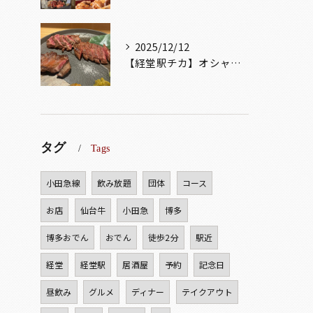
2025/12/12
【経堂駅チカ】オシャレ居酒屋🏮自慢のお肉が楽しめる🐃お得なコ...
タグ
Tags
小田急線
飲み放題
団体
コース
お店
仙台牛
小田急
博多
博多おでん
おでん
徒歩2分
駅近
経堂
経堂駅
居酒屋
予約
記念日
昼飲み
グルメ
ディナー
テイクアウト