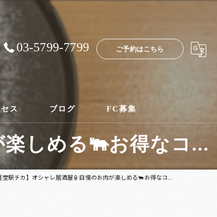
03-5799-7799
ご予約はこちら
クセス
ブログ
FC募集
しめる🐃お得なコ...
経堂駅チカ】オシャレ居酒屋🏮自慢のお肉が楽しめる🐃お得なコ...