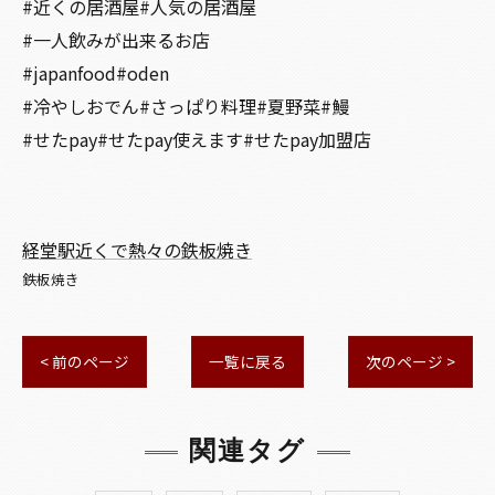
#近くの居酒屋#人気の居酒屋
#一人飲みが出来るお店
#japanfood#oden
#冷やしおでん#さっぱり料理#夏野菜#鰻
#せたpay#せたpay使えます#せたpay加盟店
経堂駅近くで熱々の鉄板焼き
鉄板焼き
< 前のページ
一覧に戻る
次のページ >
関連タグ