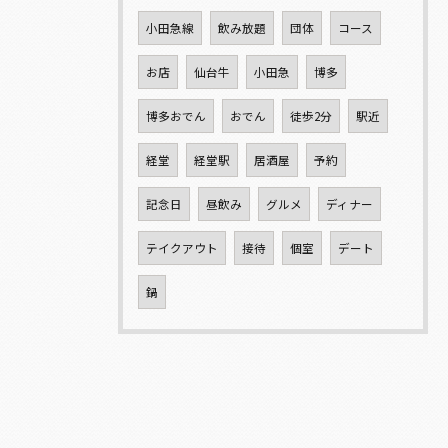
小田急線
飲み放題
団体
コース
お店
仙台牛
小田急
博多
博多おでん
おでん
徒歩2分
駅近
経堂
経堂駅
居酒屋
予約
記念日
昼飲み
グルメ
ディナー
テイクアウト
接待
個室
デート
鍋