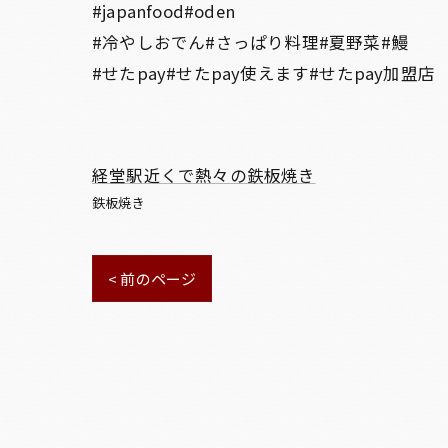
#japanfood#oden
#冷やしおでん#さっぱり料理#夏野菜#鰻
#せたpay#せたpay使えます#せたpay加盟店
経堂駅近くで熱々の鉄板焼き
鉄板焼き
< 前のページ