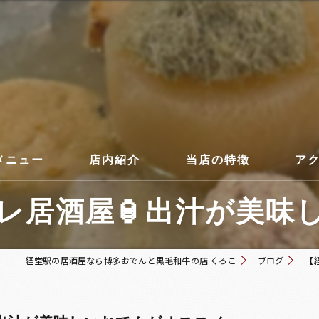
メニュー
店内紹介
当店の特徴
ア
居酒屋🏮出汁が美味し
コース
経堂駅の居酒屋なら博多おでんと黒毛和牛の店 くろこ
ブログ
【