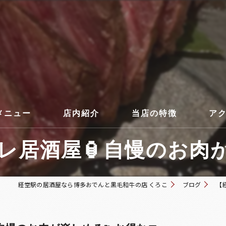
メニュー
店内紹介
当店の特徴
ア
居酒屋🏮自慢のお肉が楽
コース
経堂駅の居酒屋なら博多おでんと黒毛和牛の店 くろこ
ブログ
【