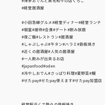
#博多おでんと黒毛和牛の店くろこ
#経堂居酒屋
#小田急線グルメ#経堂ディナー#経堂ランチ
#個室#接待#会食#デート#飲み放題
#夜ご飯#レストラン#居酒屋
#しゃぶしゃぶ#牛タン#ハラミ#鉄板焼き
#近くの居酒屋#人気の居酒屋
#一人飲みが出来るお店
#japanfood#oden
#冷やしおでん#さっぱり料理#夏野菜#鰻
#せたpay#せたpay使えます#せたpay加盟店
経堂駅近くで熱々の鉄板焼き