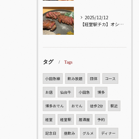
2025/12/12
【経堂駅チカ】オシャレ居酒屋🏮自慢のお肉が楽しめる🐃お得なコ...
タグ
Tags
小田急線
飲み放題
団体
コース
お店
仙台牛
小田急
博多
博多おでん
おでん
徒歩2分
駅近
経堂
経堂駅
居酒屋
予約
記念日
昼飲み
グルメ
ディナー