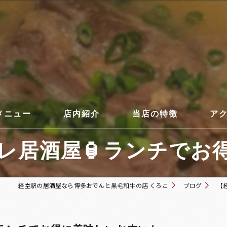
メニュー
店内紹介
当店の特徴
ア
居酒屋🏮ランチでお得
コース
経堂駅の居酒屋なら博多おでんと黒毛和牛の店 くろこ
ブログ
【