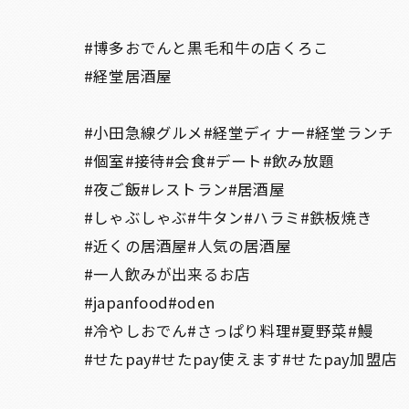
#博多おでんと黒毛和牛の店くろこ
#経堂居酒屋
#小田急線グルメ#経堂ディナー#経堂ランチ
#個室#接待#会食#デート#飲み放題
#夜ご飯#レストラン#居酒屋
#しゃぶしゃぶ#牛タン#ハラミ#鉄板焼き
#近くの居酒屋#人気の居酒屋
#一人飲みが出来るお店
#japanfood#oden
#冷やしおでん#さっぱり料理#夏野菜#鰻
#せたpay#せたpay使えます#せたpay加盟店