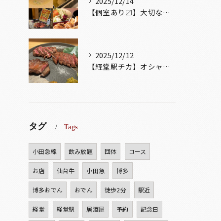
2025/12/14
【個室あり〼】大切な記念日、お祝い事でのご来店ぜひお待ちして...
2025/12/12
【経堂駅チカ】オシャレ居酒屋🏮自慢のお肉が楽しめる🐃お得なコ...
タグ
Tags
小田急線
飲み放題
団体
コース
お店
仙台牛
小田急
博多
博多おでん
おでん
徒歩2分
駅近
経堂
経堂駅
居酒屋
予約
記念日