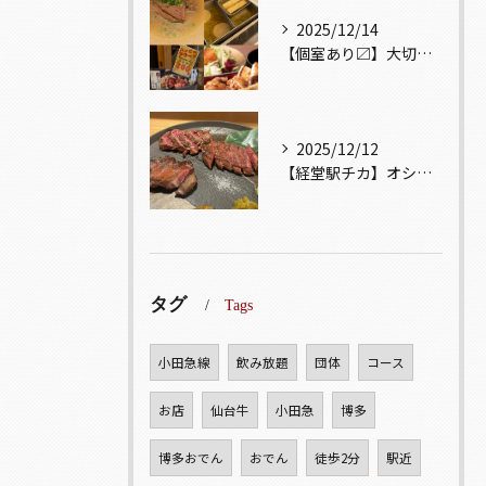
2025/12/14
【個室あり〼】大切な記念日、お祝い事でのご来店ぜひお待ちして...
2025/12/12
【経堂駅チカ】オシャレ居酒屋🏮自慢のお肉が楽しめる🐃お得なコ...
タグ
Tags
小田急線
飲み放題
団体
コース
お店
仙台牛
小田急
博多
博多おでん
おでん
徒歩2分
駅近