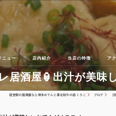
メニュー
店内紹介
当店の特徴
ア
居酒屋🏮出汁が美味し
コース
経堂駅の居酒屋なら博多おでんと黒毛和牛の店 くろこ
ブログ
【