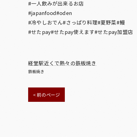
#一人飲みが出来るお店
#japanfood#oden
#冷やしおでん#さっぱり料理#夏野菜#鰻
#せたpay#せたpay使えます#せたpay加盟店
経堂駅近くで熱々の鉄板焼き
鉄板焼き
< 前のページ