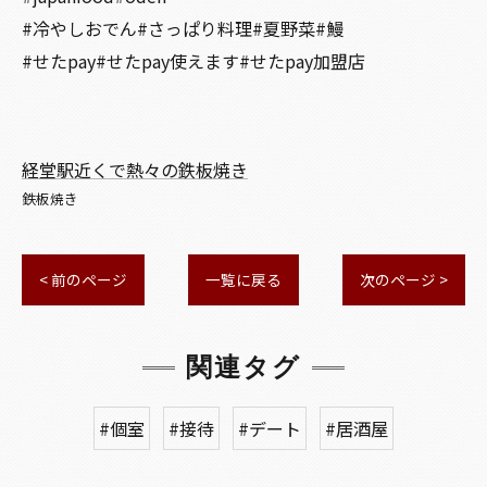
#冷やしおでん#さっぱり料理#夏野菜#鰻
#せたpay#せたpay使えます#せたpay加盟店
経堂駅近くで熱々の鉄板焼き
鉄板焼き
< 前のページ
一覧に戻る
次のページ >
関連タグ
#個室
#接待
#デート
#居酒屋