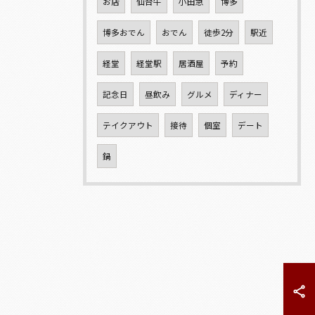
お店
仙台牛
小田急
博多
博多おでん
おでん
徒歩2分
駅近
経堂
経堂駅
居酒屋
予約
記念日
昼飲み
グルメ
ディナー
テイクアウト
接待
個室
デート
鍋