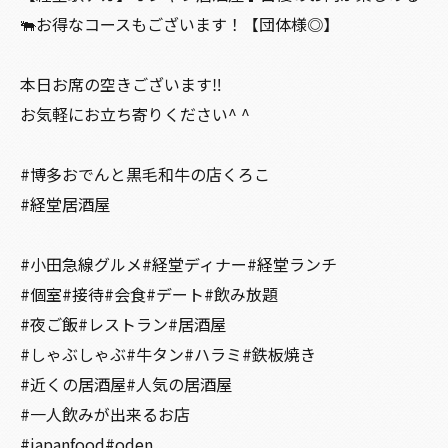
🐃お得なコースもございます！【団体様◎】
本日お席の空きございます‼️
お気軽にお立ち寄りください^ ^
#博多おでんと黒毛和牛の店くろこ
#経堂居酒屋
#小田急線グルメ#経堂ディナー#経堂ランチ
#個室#接待#会食#デート#飲み放題
#夜ご飯#レストラン#居酒屋
#しゃぶしゃぶ#牛タン#ハラミ#鉄板焼き
#近くの居酒屋#人気の居酒屋
#一人飲みが出来るお店
#japanfood#oden