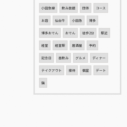
小田急線
飲み放題
団体
コース
お店
仙台牛
小田急
博多
博多おでん
おでん
徒歩2分
駅近
経堂
経堂駅
居酒屋
予約
記念日
昼飲み
グルメ
ディナー
テイクアウト
接待
個室
デート
鍋