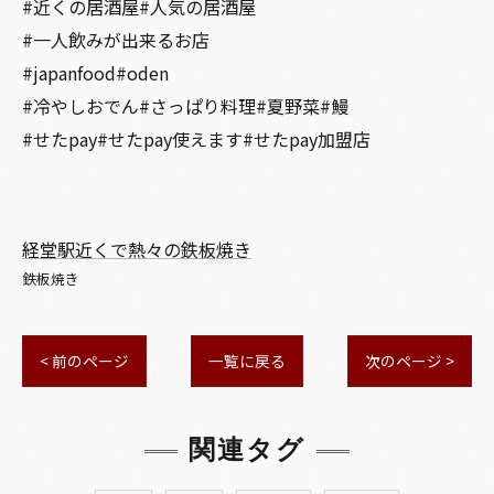
#近くの居酒屋#人気の居酒屋
#一人飲みが出来るお店
#japanfood#oden
#冷やしおでん#さっぱり料理#夏野菜#鰻
#せたpay#せたpay使えます#せたpay加盟店
経堂駅近くで熱々の鉄板焼き
鉄板焼き
< 前のページ
一覧に戻る
次のページ >
関連タグ