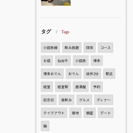
タグ
Tags
小田急線
飲み放題
団体
コース
お店
仙台牛
小田急
博多
博多おでん
おでん
徒歩2分
駅近
経堂
経堂駅
居酒屋
予約
記念日
昼飲み
グルメ
ディナー
テイクアウト
接待
個室
デート
鍋