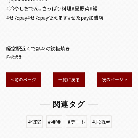
#冷やしおでん#さっぱり料理#夏野菜#鰻
#せたpay#せたpay使えます#せたpay加盟店
経堂駅近くで熱々の鉄板焼き
鉄板焼き
< 前のページ
一覧に戻る
次のページ >
関連タグ
#個室
#接待
#デート
#居酒屋