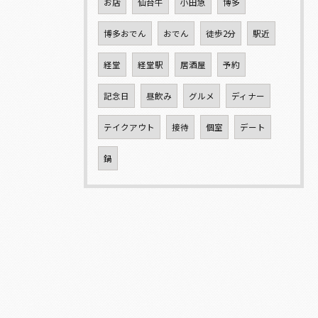
お店
仙台牛
小田急
博多
博多おでん
おでん
徒歩2分
駅近
経堂
経堂駅
居酒屋
予約
記念日
昼飲み
グルメ
ディナー
テイクアウト
接待
個室
デート
鍋