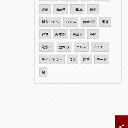
お店
仙台牛
小田急
博多
博多おでん
おでん
徒歩2分
駅近
経堂
経堂駅
居酒屋
予約
記念日
昼飲み
グルメ
ディナー
テイクアウト
接待
個室
デート
鍋