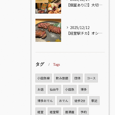
【個室あり〼】大切な記念日、お祝い事でのご来店ぜひお待ちして...
2025/12/12
【経堂駅チカ】オシャレ居酒屋🏮自慢のお肉が楽しめる🐃お得なコ...
タグ
Tags
小田急線
飲み放題
団体
コース
お店
仙台牛
小田急
博多
博多おでん
おでん
徒歩2分
駅近
経堂
経堂駅
居酒屋
予約