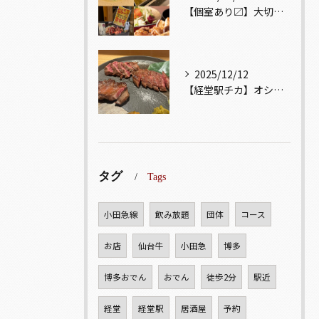
【個室あり〼】大切な記念日、お祝い事でのご来店ぜひお待ちして...
2025/12/12
【経堂駅チカ】オシャレ居酒屋🏮自慢のお肉が楽しめる🐃お得なコ...
タグ
Tags
小田急線
飲み放題
団体
コース
お店
仙台牛
小田急
博多
博多おでん
おでん
徒歩2分
駅近
経堂
経堂駅
居酒屋
予約