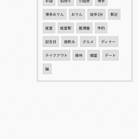
お店
仙台牛
小田急
博多
博多おでん
おでん
徒歩2分
駅近
経堂
経堂駅
居酒屋
予約
記念日
昼飲み
グルメ
ディナー
テイクアウト
接待
個室
デート
鍋