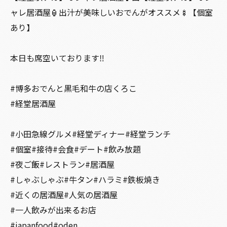
ャレ居酒屋🏮出汁が美味しいおでんがオススメ🍢【個室
あり】
本日も席空いております‼️
#博多おでんと黒毛和牛の店くろこ
#経堂居酒屋
#小田急線グルメ#経堂ディナー#経堂ランチ
#個室#接待#会食#デート#飲み放題
#夜ご飯#レストラン#居酒屋
#しゃぶしゃぶ#牛タン#ハラミ#鉄板焼き
#近くの居酒屋#人気の居酒屋
#一人飲みが出来るお店
#japanfood#oden