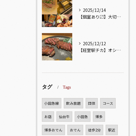
2025/12/14
【個室あり〼】大切な記念日、お祝い事でのご来店ぜひお待ちして...
2025/12/12
【経堂駅チカ】オシャレ居酒屋🏮自慢のお肉が楽しめる🐃お得なコ...
タグ
Tags
小田急線
飲み放題
団体
コース
お店
仙台牛
小田急
博多
博多おでん
おでん
徒歩2分
駅近