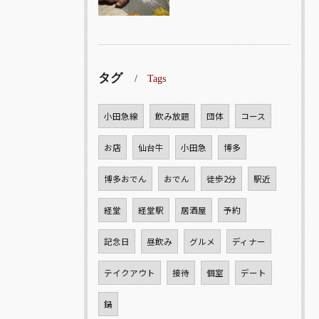
タグ
Tags
小田急線
飲み放題
団体
コース
お店
仙台牛
小田急
博多
博多おでん
おでん
徒歩2分
駅近
経堂
経堂駅
居酒屋
予約
記念日
昼飲み
グルメ
ディナー
テイクアウト
接待
個室
デート
鍋