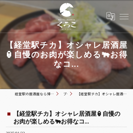
【経堂駅チカ】オシャレ居酒屋
🏮自慢のお肉が楽しめる🐃お得
なコ...
経堂駅の居酒屋なら博多おでんと黒毛和牛の店 くろこ
ブログ
【経堂駅チカ】オシャレ居酒屋🏮自慢のお肉が楽しめる🐃お得なコ...
【経堂駅チカ】オシャレ居酒屋🏮自慢の
お肉が楽しめる🐃お得なコ...