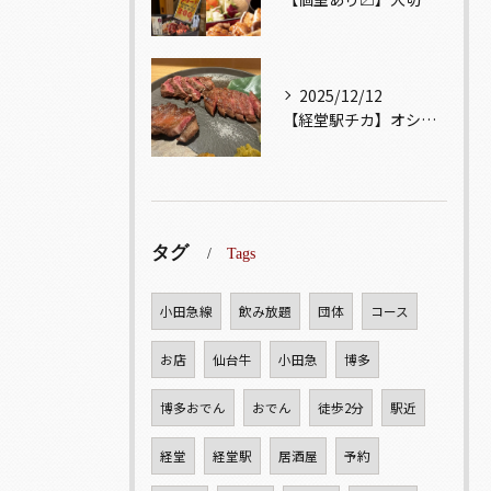
2025/12/12
【経堂駅チカ】オシャレ居酒屋🏮自慢のお肉が楽しめる🐃お得なコ...
タグ
Tags
小田急線
飲み放題
団体
コース
お店
仙台牛
小田急
博多
博多おでん
おでん
徒歩2分
駅近
経堂
経堂駅
居酒屋
予約