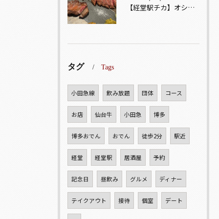
【経堂駅チカ】オシャレ居酒屋🏮自慢のお肉が楽しめる🐃お得なコ...
タグ
Tags
小田急線
飲み放題
団体
コース
お店
仙台牛
小田急
博多
博多おでん
おでん
徒歩2分
駅近
経堂
経堂駅
居酒屋
予約
記念日
昼飲み
グルメ
ディナー
テイクアウト
接待
個室
デート