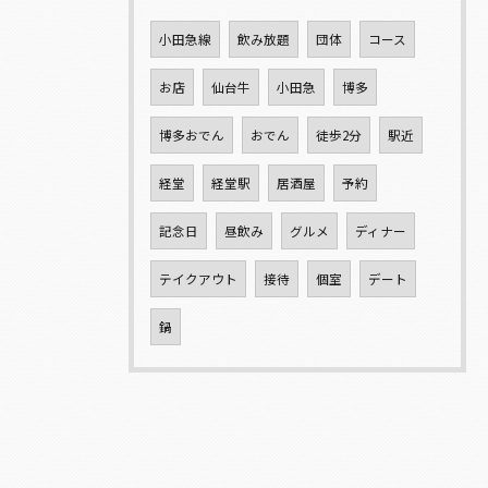
小田急線
飲み放題
団体
コース
お店
仙台牛
小田急
博多
博多おでん
おでん
徒歩2分
駅近
経堂
経堂駅
居酒屋
予約
記念日
昼飲み
グルメ
ディナー
テイクアウト
接待
個室
デート
鍋