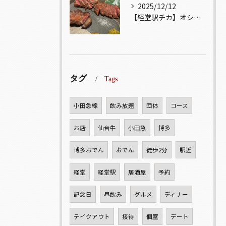
2025/12/12
【経堂駅チカ】オシャレ居酒屋🏮自慢のお肉が楽しめる🐃お得なコ...
タグ
Tags
小田急線
飲み放題
団体
コース
お店
仙台牛
小田急
博多
博多おでん
おでん
徒歩2分
駅近
経堂
経堂駅
居酒屋
予約
記念日
昼飲み
グルメ
ディナー
テイクアウト
接待
個室
デート