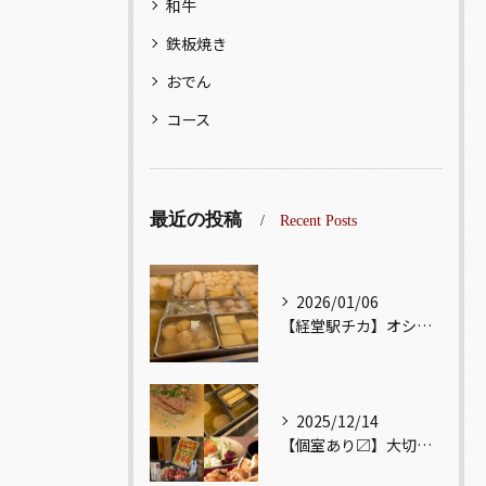
和牛
鉄板焼き
おでん
コース
最近の投稿
Recent Posts
2026/01/06
【経堂駅チカ】オシャレ居酒屋🏮出汁が美味しいおでんがオススメ...
2025/12/14
【個室あり〼】大切な記念日、お祝い事でのご来店ぜひお待ちして...