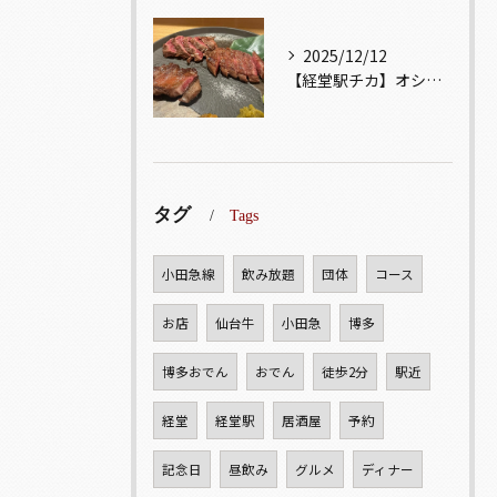
2025/12/12
【経堂駅チカ】オシャレ居酒屋🏮自慢のお肉が楽しめる🐃お得なコ...
タグ
Tags
小田急線
飲み放題
団体
コース
お店
仙台牛
小田急
博多
博多おでん
おでん
徒歩2分
駅近
経堂
経堂駅
居酒屋
予約
記念日
昼飲み
グルメ
ディナー