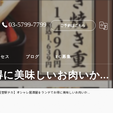
03-5799-7799
ご予約はこちら
クセス
ブログ
FC募集
に美味しいお肉いか...
経堂駅チカ】オシャレ居酒屋🏮ランチでお得に美味しいお肉いか...