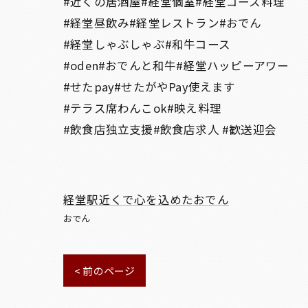
#近くの居酒屋#経堂個室#経堂コース料理
#経堂昼飲み#経堂レストラン#おでん
#経堂しゃぶしゃぶ#和牛コース
#oden#おでんと和牛#経堂ハッピーアワー
#せたpay#せたがやPay使えます
#テラス席わんこok#映え料理
#飲食店独立支援#飲食店求人 #歓送迎会
経堂駅近くで心を込めたおでん
おでん
< 前のページ