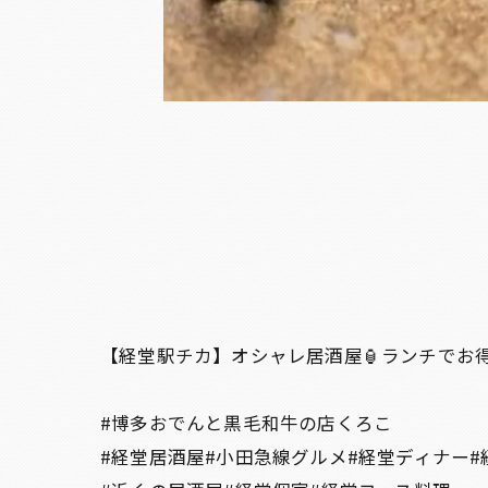
【経堂駅チカ】オシャレ居酒屋🏮ランチでお
#博多おでんと黒毛和牛の店くろこ
#経堂居酒屋#小田急線グルメ#経堂ディナー#