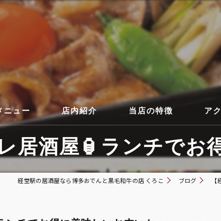
メニュー
店内紹介
当店の特徴
ア
居酒屋🏮ランチでお得
コース
経堂駅の居酒屋なら博多おでんと黒毛和牛の店 くろこ
ブログ
【