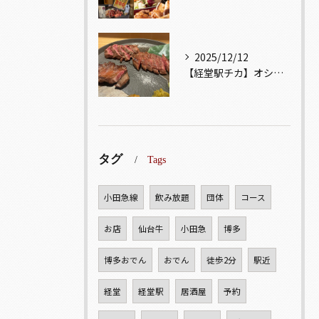
2025/12/12
【経堂駅チカ】オシャレ居酒屋🏮自慢のお肉が楽しめる🐃お得なコ...
タグ
Tags
小田急線
飲み放題
団体
コース
お店
仙台牛
小田急
博多
博多おでん
おでん
徒歩2分
駅近
経堂
経堂駅
居酒屋
予約