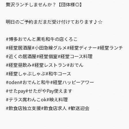
贅沢ランチしませんか？【団体様◎】
明日のご予約まだまだ受け付けております♪☆
#博多おでんと黒毛和牛の店くろこ
#経堂居酒屋#小田急線グルメ#経堂ディナー#経堂ランチ
#近くの居酒屋#経堂個室#経堂コース料理
#経堂昼飲み#経堂レストラン#おでん
#経堂しゃぶしゃぶ#和牛コース
#oden#おでんと和牛#経堂ハッピーアワー
#せたpay#せたがやPay使えます
#テラス席わんこok#映え料理
#飲食店独立支援#飲食店求人 #歓送迎会