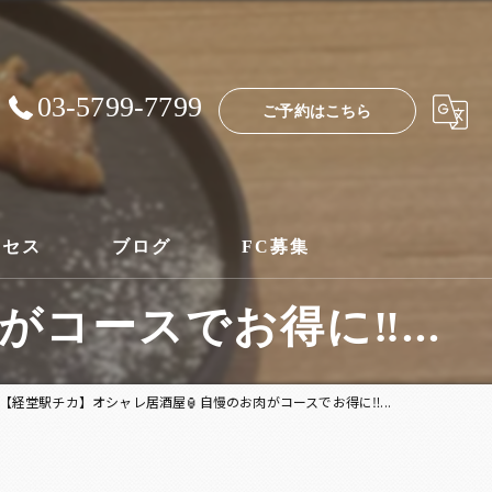
03-5799-7799
ご予約はこちら
クセス
ブログ
FC募集
ースでお得に‼️...
【経堂駅チカ】オシャレ居酒屋🏮自慢のお肉がコースでお得に‼️...