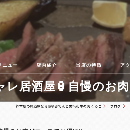
メニュー
店内紹介
当店の特徴
ア
レ居酒屋🏮自慢のお肉がコ
コース
経堂駅の居酒屋なら博多おでんと黒毛和牛の店 くろこ
ブログ