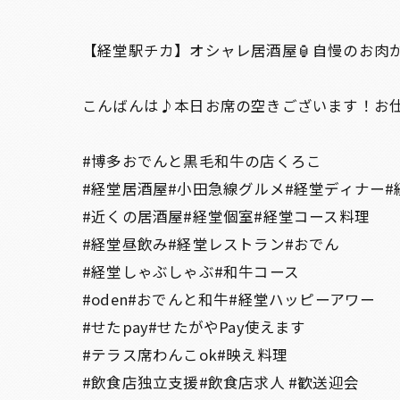
【経堂駅チカ】オシャレ居酒屋🏮自慢のお肉が
こんばんは♪本日お席の空きございます！お仕
#博多おでんと黒毛和牛の店くろこ
#経堂居酒屋#小田急線グルメ#経堂ディナー#
#近くの居酒屋#経堂個室#経堂コース料理
#経堂昼飲み#経堂レストラン#おでん
#経堂しゃぶしゃぶ#和牛コース
#oden#おでんと和牛#経堂ハッピーアワー
#せたpay#せたがやPay使えます
#テラス席わんこok#映え料理
#飲食店独立支援#飲食店求人 #歓送迎会