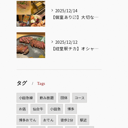
2025/12/14
【個室あり〼】大切な記念日、お祝い事でのご来店ぜひお待ちして...
2025/12/12
【経堂駅チカ】オシャレ居酒屋🏮自慢のお肉が楽しめる🐃お得なコ...
タグ
Tags
小田急線
飲み放題
団体
コース
お店
仙台牛
小田急
博多
博多おでん
おでん
徒歩2分
駅近