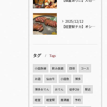
【個室あり〼】大切な記念日、お祝い事でのご来店ぜひお待ちして...
2025/12/12
【経堂駅チカ】オシャレ居酒屋🏮自慢のお肉が楽しめる🐃お得なコ...
タグ
Tags
小田急線
飲み放題
団体
コース
お店
仙台牛
小田急
博多
博多おでん
おでん
徒歩2分
駅近
経堂
経堂駅
居酒屋
予約