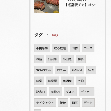
【経堂駅チカ】オシャレ居酒屋🏮自慢のお肉が楽しめる🐃お得なコ...
タグ
Tags
小田急線
飲み放題
団体
コース
お店
仙台牛
小田急
博多
博多おでん
おでん
徒歩2分
駅近
経堂
経堂駅
居酒屋
予約
記念日
昼飲み
グルメ
ディナー
テイクアウト
接待
個室
デート