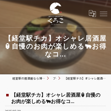
【経堂駅チカ】オシャレ居酒屋
🏮自慢のお肉が楽しめる🐃お得
なコ...
経堂駅の居酒屋なら博多おでんと黒毛和牛の店 くろこ
ブログ
【経堂駅チカ】オシャレ居酒屋🏮自慢のお肉が楽しめる🐃お得なコ...
【経堂駅チカ】オシャレ居酒屋🏮自慢の
お肉が楽しめる🐃お得なコ...