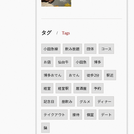
タグ
Tags
小田急線
飲み放題
団体
コース
お店
仙台牛
小田急
博多
博多おでん
おでん
徒歩2分
駅近
経堂
経堂駅
居酒屋
予約
記念日
昼飲み
グルメ
ディナー
テイクアウト
接待
個室
デート
鍋