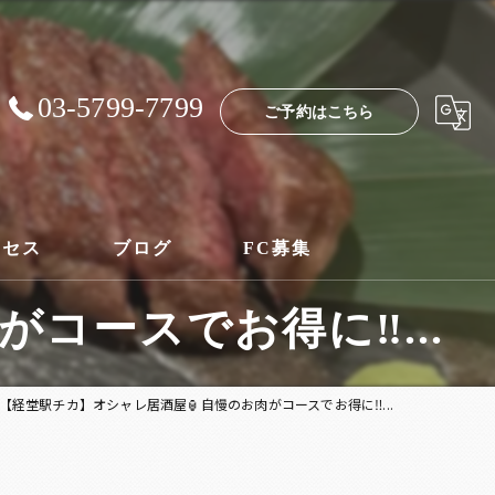
03-5799-7799
ご予約はこちら
クセス
ブログ
FC募集
ースでお得に‼️...
【経堂駅チカ】オシャレ居酒屋🏮自慢のお肉がコースでお得に‼️...