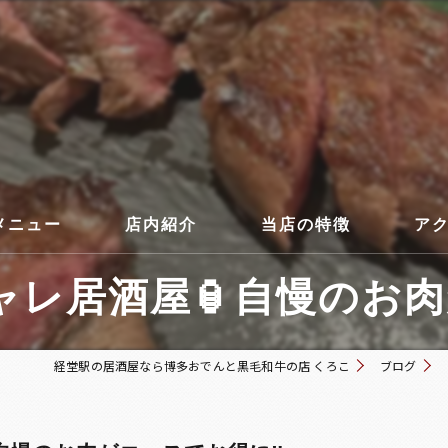
メニュー
店内紹介
当店の特徴
ア
レ居酒屋🏮自慢のお肉がコ
コース
経堂駅の居酒屋なら博多おでんと黒毛和牛の店 くろこ
ブログ