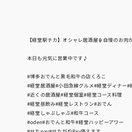
【経堂駅チカ】オシャレ居酒屋🏮自慢のお肉が
本日も元気に営業中です♪
#博多おでんと黒毛和牛の店くろこ
#経堂居酒屋#小田急線グルメ#経堂ディナー#
#近くの居酒屋#経堂個室#経堂コース料理
#経堂昼飲み#経堂レストラン#おでん
#経堂しゃぶしゃぶ#和牛コース
#oden#おでんと和牛#経堂ハッピーアワー
#せたpay#せたがやPay使えます