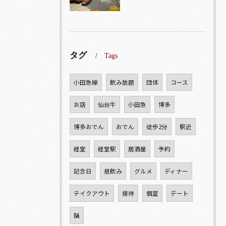
タグ
Tags
小田急線
飲み放題
団体
コース
お店
仙台牛
小田急
博多
博多おでん
おでん
徒歩2分
駅近
経堂
経堂駅
居酒屋
予約
記念日
昼飲み
グルメ
ディナー
テイクアウト
接待
個室
デート
鍋