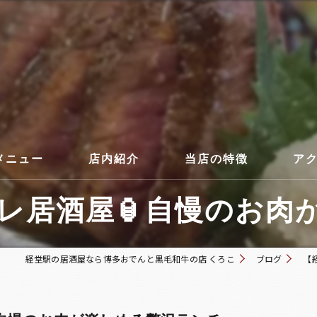
メニュー
店内紹介
当店の特徴
ア
居酒屋🏮自慢のお肉が
コース
経堂駅の居酒屋なら博多おでんと黒毛和牛の店 くろこ
ブログ
【