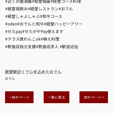
#近くの居酒屋#経堂個室#経堂コース料理
#経堂昼飲み#経堂レストラン#おでん
#経堂しゃぶしゃぶ#和牛コース
#oden#おでんと和牛#経堂ハッピーアワー
#せたpay#せたがやPay使えます
#テラス席わんこok#映え料理
#飲食店独立支援#飲食店求人 #歓送迎会
経堂駅近くで心を込めたおでん
おでん
< 前のページ
一覧に戻る
次のページ >