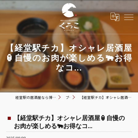
【経堂駅チカ】オシャレ居酒屋
🏮自慢のお肉が楽しめる🐃お得
なコ...
経堂駅の居酒屋なら博多おでんと黒毛和牛の店 くろこ
ブログ
【経堂駅チカ】オシャレ居酒屋🏮自慢のお肉が楽しめる🐃お得なコ...
【経堂駅チカ】オシャレ居酒屋🏮自慢の
お肉が楽しめる🐃お得なコ...