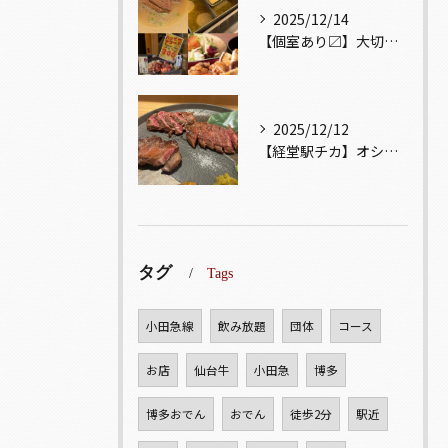
2025/12/14
【個室あり〼】大切な記念日、お祝い事でのご来店ぜひお待ちして...
2025/12/12
【経堂駅チカ】オシャレ居酒屋🏮自慢のお肉が楽しめる🐃お得なコ...
タグ
Tags
小田急線
飲み放題
団体
コース
お店
仙台牛
小田急
博多
博多おでん
おでん
徒歩2分
駅近