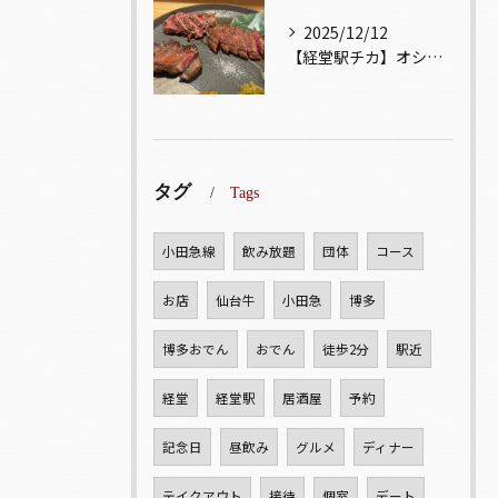
2025/12/12
【経堂駅チカ】オシャレ居酒屋🏮自慢のお肉が楽しめる🐃お得なコ...
タグ
Tags
小田急線
飲み放題
団体
コース
お店
仙台牛
小田急
博多
博多おでん
おでん
徒歩2分
駅近
経堂
経堂駅
居酒屋
予約
記念日
昼飲み
グルメ
ディナー
テイクアウト
接待
個室
デート