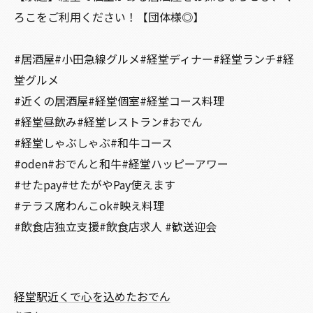
ろこをご利用ください！【団体様◎】
#居酒屋#小田急線グルメ#経堂ディナー#経堂ランチ#経
堂グルメ
#近くの居酒屋#経堂個室#経堂コース料理
#経堂昼飲み#経堂レストラン#おでん
#経堂しゃぶしゃぶ#和牛コース
#oden#おでんと和牛#経堂ハッピーアワー
#せたpay#せたがやPay使えます
#テラス席わんこok#映え料理
#飲食店独立支援#飲食店求人 #歓送迎会
経堂駅近くで心を込めたおでん